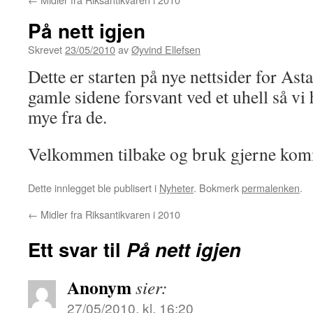
På nett igjen
Skrevet
23/05/2010
av
Øyvind Ellefsen
Dette er starten på nye nettsider for Ast
gamle sidene forsvant ved et uhell så vi h
mye fra de.
Velkommen tilbake og bruk gjerne kom
Dette innlegget ble publisert i
Nyheter
. Bokmerk
permalenken
.
←
Midler fra Riksantikvaren i 2010
Ett svar til
På nett igjen
Anonym
sier:
27/05/2010, kl. 16:20