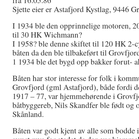
fra 16.05.86
Sjette eier er Astafjord Kystlag, 9446 G
I 1934 ble den opprinnelige motoren, 2
til 30 HK Wichmann?
I 1958? ble denne skiftet til 120 HK 2
båten da den ble tilbakeført til Grovfjor
1 1934 ble det bygd opp bakker forut- a
Båten har stor interesse for folk i komm
Grovfjord (gml Astafjord), både fordi de
1917 – 77, var hjemmehørende i Grovfjo
båtbyggereb, Nils Skandfer ble født og 
Skånland.
Båten var godt kjent av alle som bodde 