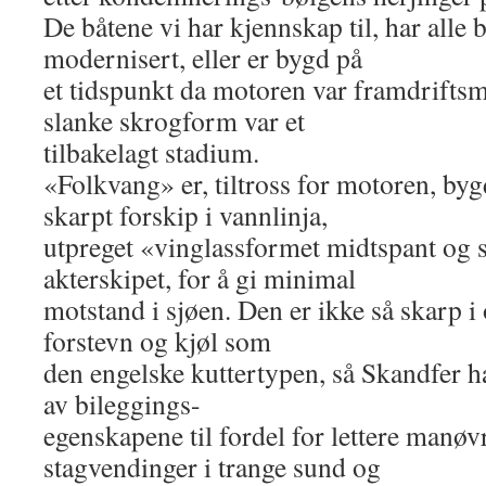
De båtene vi har kjennskap til, har alle
modernisert, eller er bygd på
et tidspunkt da motoren var framdriftsm
slanke skrogform var et
tilbakelagt stadium.
«Folkvang» er, tiltross for motoren, by
skarpt forskip i vannlinja,
utpreget «vinglassformet midtspant og sl
akterskipet, for å gi minimal
motstand i sjøen. Den er ikke så skarp 
forstevn og kjøl som
den engelske kuttertypen, så Skandfer ha
av bileggings-
egenskapene til fordel for lettere manø
stagvendinger i trange sund og