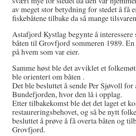
svært mye for stedet da den var hjemmeh
av meget stor betydning for stedet å få 
fiskebåtene tilbake da så mange tilsvarend
Astafjord Kystlag begynte å interessere s
båten til Grovfjord sommeren 1989. En f
på hvem som var eier.
Samme høst ble det avviklet et folkemøt
ble orientert om båten .
Det ble besluttet å sende Per Sjøvoll for
Bundefjorden, hvor den lå i opplag.
Etter tilbakekomst ble det det laget et k
restaureringsbehovet, og så be nytt folk
besluttet å prøve å få overta båten og til
Grovfjord.