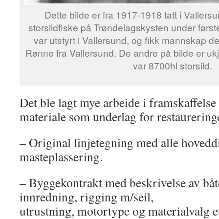
Dette bilde er fra 1917-1918 tatt i Valler
storsildfiske på Trøndelagskysten under førs
var utstyrt i Vallersund, og fikk mannskap der
Rønne fra Vallersund. De andre på bilde er ukje
var 8700hl storsild.
Det ble lagt mye arbeide i framskaffels
materiale som underlag for restaurering
– Original linjetegning med alle hoved
masteplassering.
– Byggekontrakt med beskrivelse av bå
innredning, rigging m/seil,
utrustning, motortype og materialvalg e