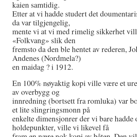
kaien samtidig.
Etter at vi hadde studert det doumentar
da var tilgjengelig,
mente vi at vi med rimelig sikkerhet vi
«Folkvang» slik den
fremsto da den ble hentet av rederen, J
Andenes (Nordmela?)
en maidag ? i 1912.
En 100% nøyaktig kopi ville være et urea
av overbygg og
innredning (bortsett fra romluka) var bor
et lite slingringsmonn på
enkelte dimensjonrer der vi bare hadde 
holdepunkter, ville vi likevel få
fram en nære nok kopi av båten. Den vil