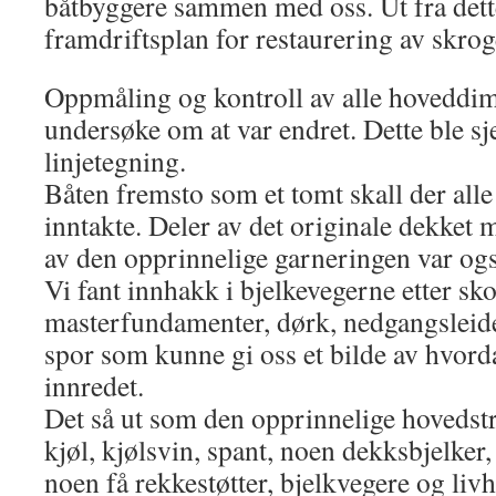
båtbyggere sammen med oss. Ut fra dette
framdriftsplan for restaurering av skrog
Oppmåling og kontroll av alle hoveddim
undersøke om at var endret. Dette ble s
linjetegning.
Båten fremsto som et tomt skall der alle
inntakte. Deler av det originale dekket
av den opprinnelige garneringen var ogs
Vi fant innhakk i bjelkevegerne etter sk
masterfundamenter, dørk, nedgangsleidere
spor som kunne gi oss et bilde av hvor
innredet.
Det så ut som den opprinnelige hovedstr
kjøl, kjølsvin, spant, noen dekksbjelker,
noen få rekkestøtter, bjelkvegere og livh