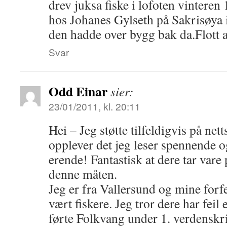
drev juksa fiske i lofoten vinteren
hos Johanes Gylseth på Sakrisøy
den hadde over bygg bak da.Flott at
Svar
Odd Einar
sier:
23/01/2011, kl. 20:11
Hei – Jeg støtte tilfeldigvis på net
opplever det jeg leser spennende 
erende! Fantastisk at dere tar vare p
denne måten.
Jeg er fra Vallersund og mine forfe
vært fiskere. Jeg tror dere har fei
førte Folkvang under 1. verdenskr