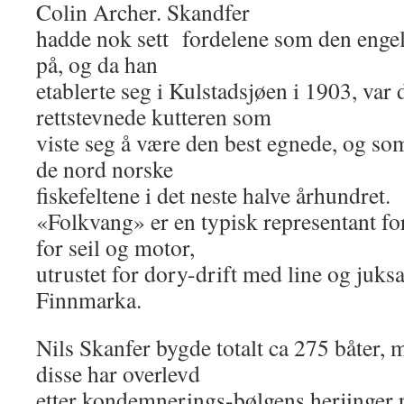
Colin Archer. Skandfer
hadde nok sett fordelene som den engel
på, og da han
etablerte seg i Kulstadsjøen i 1903, var 
rettstevnede kutteren som
viste seg å være den best egnede, og so
de nord norske
fiskefeltene i det neste halve århundret.
«Folkvang» er en typisk representant fo
for seil og motor,
utrustet for dory-drift med line og juks
Finnmarka.
Nils Skanfer bygde totalt ca 275 båter, 
disse har overlevd
etter kondemnerings-bølgens herjinger p