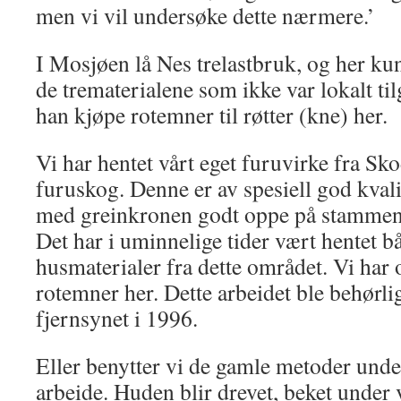
men vi vil undersøke dette nærmere.’
I Mosjøen lå Nes trelastbruk, og her ku
de trematerialene som ikke var lokalt tilg
han kjøpe rotemner til røtter (kne) her.
Vi har hentet vårt eget furuvirke fra S
furuskog. Denne er av spesiell god kvalit
med greinkronen godt oppe på stammen
Det har i uminnelige tider vært hentet 
husmaterialer fra dette området. Vi har o
rotemner her. Dette arbeidet ble behørl
fjernsynet i 1996.
Eller benytter vi de gamle metoder unde
arbeide. Huden blir drevet, beket under v