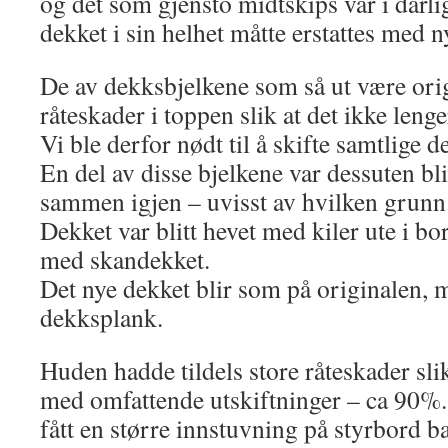
og det som gjensto midtskips var i dårlig
dekket i sin helhet måtte erstattes med ny
De av dekksbjelkene som så ut være ori
råteskader i toppen slik at det ikke lenge
Vi ble derfor nødt til å skifte samtlige d
En del av disse bjelkene var dessuten bli
sammen igjen – uvisst av hvilken grunn
Dekket var blitt hevet med kiler ute i bor
med skandekket.
Det nye dekket blir som på originalen,
dekksplank.
Huden hadde tildels store råteskader sli
med omfattende utskiftninger – ca 90%. 
fått en større innstuvning på styrbord 