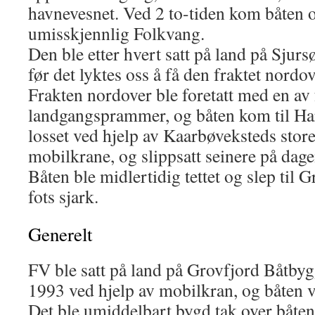
havnevesnet. Ved 2 to-tiden kom båten o
umisskjennlig Folkvang.
Den ble etter hvert satt på land på Sjurs
før det lyktes oss å få den fraktet nordov
Frakten nordover ble foretatt med en av 
landgangsprammer, og båten kom til H
losset ved hjelp av Kaarbøveksteds stor
mobilkrane, og slippsatt seinere på dage
Båten ble midlertidig tettet og slep til
fots sjark.
Generelt
FV ble satt på land på Grovfjord Båtby
1993 ved hjelp av mobilkran, og båten v
Det ble umiddelbart bygd tak over båten