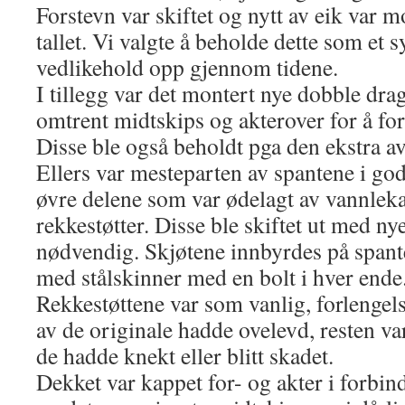
Forstevn var skiftet og nytt av eik var m
tallet. Vi valgte å beholde dette som et 
vedlikehold opp gjennom tidene.
I tillegg var det montert nye dobble drag
omtrent midtskips og akterover for å fo
Disse ble også beholdt pga den ekstra av
Ellers var mesteparten av spantene i god 
øvre delene som var ødelagt av vannleka
rekkestøtter. Disse ble skiftet ut med ny
nødvendig. Skjøtene innbyrdes på spa
med stålskinner med en bolt i hver ende
Rekkestøttene var som vanlig, forlengels
av de originale hadde ovelevd, resten var
de hadde knekt eller blitt skadet.
Dekket var kappet for- og akter i forbi