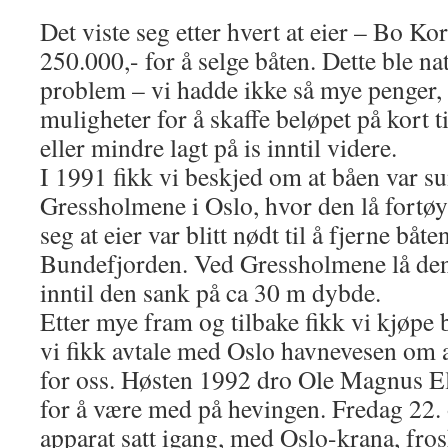
Det viste seg etter hvert at eier – Bo Ko
250.000,- for å selge båten. Dette ble nat
problem – vi hadde ikke så mye penger, 
muligheter for å skaffe beløpet på kort t
eller mindre lagt på is inntil videre.
I 1991 fikk vi beskjed om at båen var s
Gressholmene i Oslo, hvor den lå fortøyd
seg at eier var blitt nødt til å fjerne båt
Bundefjorden. Ved Gressholmene lå den 
inntil den sank på ca 30 m dybde.
Etter mye fram og tilbake fikk vi kjøpe 
vi fikk avtale med Oslo havnevesen om 
for oss. Høsten 1992 dro Ole Magnus El
for å være med på hevingen. Fredag 22. o
apparat satt igang, med Oslo-krana, fr