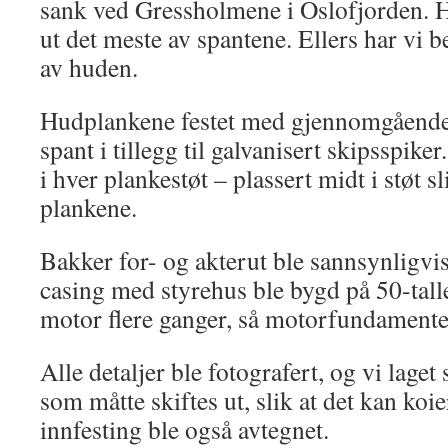
sank ved Gressholmene i Oslofjorden. He
ut det meste av spantene. Ellers har vi 
av huden.
Hudplankene festet med gjennomgående 
spant i tillegg til galvanisert skipsspike
i hver plankestøt – plassert midt i støt s
plankene.
Bakker for- og akterut ble sannsynligvi
casing med styrehus ble bygd på 50-tallet
motor flere ganger, så motorfundamentet
Alle detaljer ble fotografert, og vi lage
som måtte skiftes ut, slik at det kan koie
innfesting ble også avtegnet.