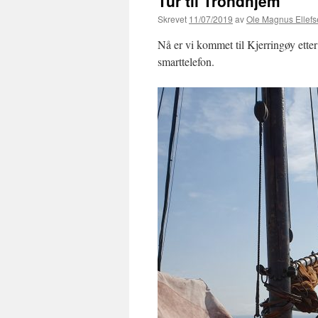
Tur til Trondhjem
Skrevet
11/07/2019
av
Ole Magnus Ellef
Nå er vi kommet til Kjerringøy ette
smarttelefon.