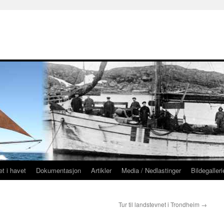
g
t i havet
Dokumentasjon
Artikler
Media / Nedlastinger
Bildegalleri
Tur til landstevnet i Trondheim
→