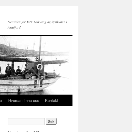
Nettsiden for M/K Folkvang og kystkultur i
Astafjord
er
Hvordan finne oss
Kontakt