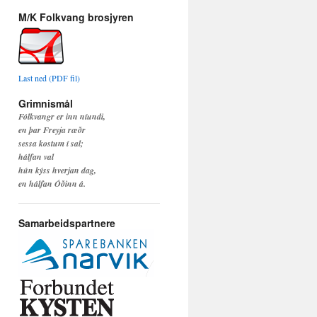
M/K Folkvang brosjyren
Last ned (PDF fil)
Grimnismål
Fólkvangr er inn níundi,
en þar Freyja ræðr
sessa kostum í sal;
hálfan val
hún kýss hverjan dag,
en hálfan Óðinn á.
Samarbeidspartnere