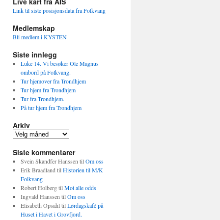
Live kart fra AIS
Link til siste posisjonsdata fra Folkvang
Medlemskap
Bli medlem i KYSTEN
Siste innlegg
Luke 14. Vi besøker Ole Magnus
ombord på Folkvang.
Tur hjemover fra Trondhjem
Tur hjem fra Trondhjem
Tur fra Trondhjem.
På tur hjem fra Trondhjem
Arkiv
Arkiv
Siste kommentarer
Svein Skandfer Hanssen
til
Om oss
Erik Braadland
til
Historien til M/K
Folkvang
Robert Holberg
til
Mot alle odds
Ingvald Hanssen
til
Om oss
Elisabeth Opsahl
til
Lørdagskafé på
Huset i Havet i Grovfjord.