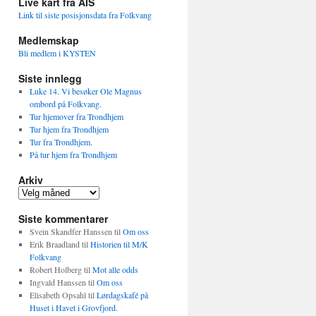
Live kart fra AIS
Link til siste posisjonsdata fra Folkvang
Medlemskap
Bli medlem i KYSTEN
Siste innlegg
Luke 14. Vi besøker Ole Magnus
ombord på Folkvang.
Tur hjemover fra Trondhjem
Tur hjem fra Trondhjem
Tur fra Trondhjem.
På tur hjem fra Trondhjem
Arkiv
Arkiv
Siste kommentarer
Svein Skandfer Hanssen
til
Om oss
Erik Braadland
til
Historien til M/K
Folkvang
Robert Holberg
til
Mot alle odds
Ingvald Hanssen
til
Om oss
Elisabeth Opsahl
til
Lørdagskafé på
Huset i Havet i Grovfjord.