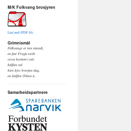
M/K Folkvang brosjyren
Last ned (PDF fil)
Grimnismål
Fólkvangr er inn níundi,
en þar Freyja ræðr
sessa kostum í sal;
hálfan val
hún kýss hverjan dag,
en hálfan Óðinn á.
Samarbeidspartnere