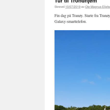
Tur til Trondhjem
Skrevet
10/07/2019
av
Ole Magnus Ellef
Fin dag på Tranøy. Starte fra Tran
Galaxy-smarttelefon.