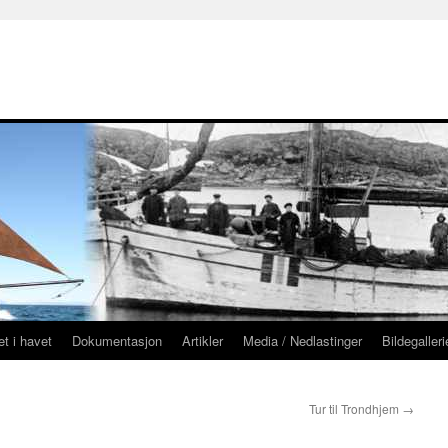
g
t i havet
Dokumentasjon
Artikler
Media / Nedlastinger
Bildegalleri
Tur til Trondhjem
→