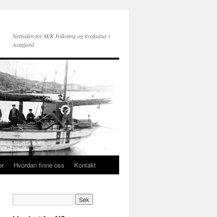
Nettsiden for M/K Folkvang og kystkultur i
Astafjord
er
Hvordan finne oss
Kontakt