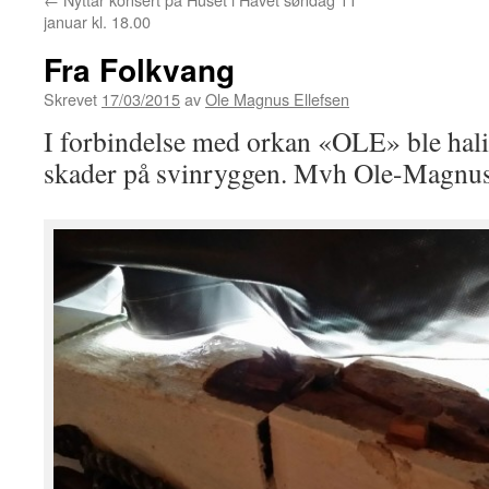
januar kl. 18.00
Fra Folkvang
Skrevet
17/03/2015
av
Ole Magnus Ellefsen
I forbindelse med orkan «OLE» ble halig
skader på svinryggen. Mvh Ole-Magnu