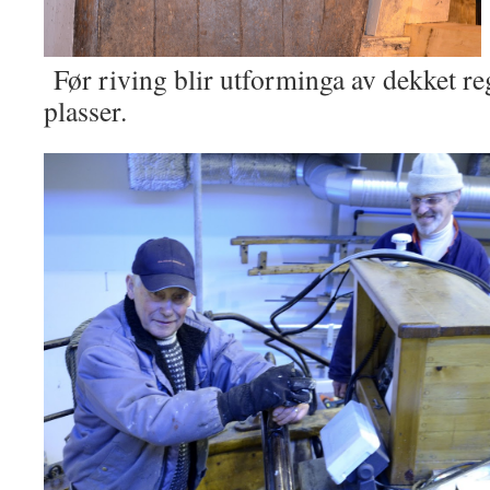
Før riving blir utforminga av dekket reg
plasser.