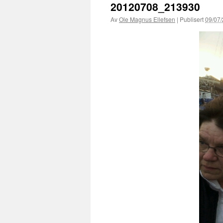
20120708_213930
Av
Ole Magnus Ellefsen
|
Publisert
09/07