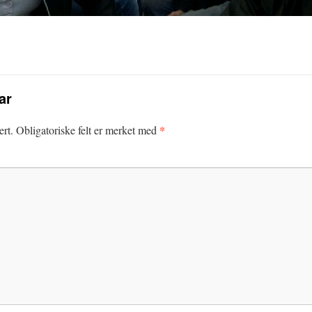
ar
*
ert.
Obligatoriske felt er merket med