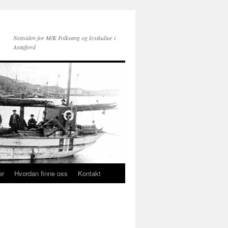
Nettsiden for M/K Folkvang og kystkultur i
Astafjord
er
Hvordan finne oss
Kontakt