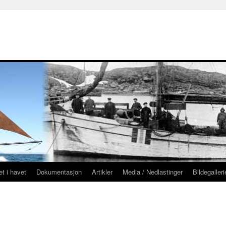
g
t i havet
Dokumentasjon
Artikler
Media / Nedlastinger
Bildegalleri