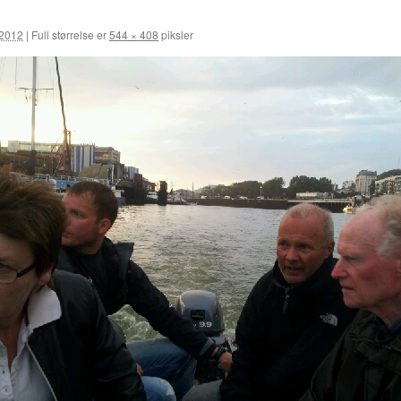
/2012
|
Full størrelse er
544 × 408
piksler