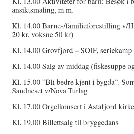
Kl. 13.00 Aktiviteter for barn: Besøk i 
ansiktsmaling, m.m.
Kl. 14.00 Barne-/familieforestilling v/
20 kr, voksne 50 kr)
Kl. 14.00 Grovfjord – SOIF, seriekamp 
Kl. 14.00 Salg av middag (fiskesuppe og
Kl. 15.00 ”Bli bedre kjent i bygda”. So
Sandneset v/Nova Turlag
Kl. 17.00 Orgelkonsert i Astafjord kirk
Kl. 19.00 Billettsalg til bryggedans